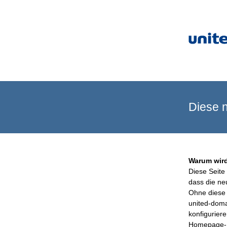
Diese n
Warum wird
Diese Seite 
dass die ne
Ohne diese 
united-doma
konfigurier
Homepage-B