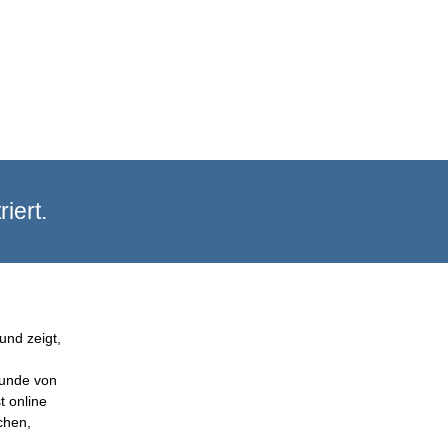
iert.
und zeigt,
Kunde von
t online
chen,